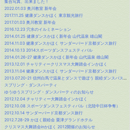
集合写真、出来ました！
2022.01.03 奥川教室 新年会
2017.11.25 健康ダンスかほく 東京観光旅行
2017.01.03 奥川教室 新年会
2016.12.23 穴水のイルミネーション
2014.01.25 健康ダンスかほく新年会 山代温泉 雄山閣
2014.11.03 健康ダンスかほく サンダーバード京都ダンス旅行
2014.10.13 2014スポーツダンスフェスティバル
2014.01.26-27 健康ダンスかほく新年会 山代温泉 雄山閣
2013.12.01 チャリティークリスマス大舞踏会インかほく
2013.11.04 健康ダンスかほく サンダーバード京都ダンス旅行
2013.07.20-21 信州白馬で温泉とダンスで遊ぼう 親睦ダンスバス旅行
スプリング・ダンスパーティ
ゆうゆうスプリング・ダンスパーティのお知らせ
2012.12.04 チャリティー大舞踏会インかほく
2012.10.08 スポーツダンスフェスティバル（北陸中日杯争奪）
2012.10.14 サンダーバード京都ダンス旅行
2012.7.28-29 かほく親睦会 粟津グランドホテル
クリスマス大舞踏会inかほく 2012開催のお知らせ