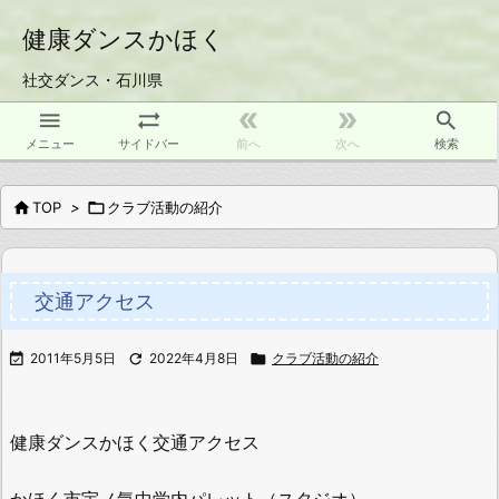
健康ダンスかほく
社交ダンス・石川県





メニュー
サイドバー
前へ
次へ
検索

TOP
>

クラブ活動の紹介
交通アクセス

2011年5月5日

2022年4月8日

クラブ活動の紹介
健康ダンスかほく交通アクセス
かほく市宇ノ気中学内パレット（スタジオ）