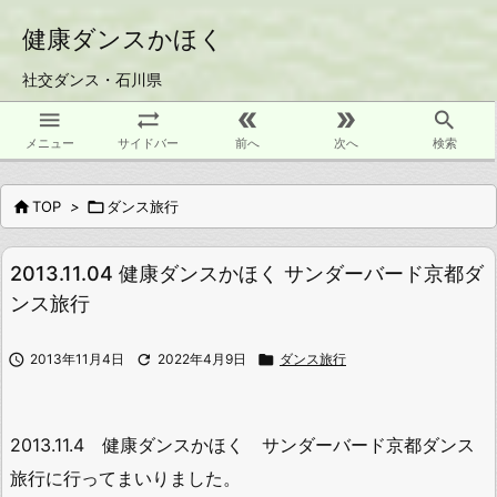
健康ダンスかほく
社交ダンス・石川県





メニュー
サイドバー
前へ
次へ
検索

TOP
>

ダンス旅行
2013.11.04 健康ダンスかほく サンダーバード京都ダ
ンス旅行

2013年11月4日

2022年4月9日

ダンス旅行
2013.11.4 健康ダンスかほく サンダーバード京都ダンス
旅行に行ってまいりました。