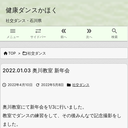
健康ダンスかほく
社交ダンス・石川県





メニュー
サイドバー
前へ
次へ
検索

TOP
>

社交ダンス
2022.01.03 奥川教室 新年会

2022年4月10日

2022年5月8日

社交ダンス
奥川教室にて新年会を1/3に行いました。
教室でダンスの練習をして、その後みんなで記念撮影をし
ました。