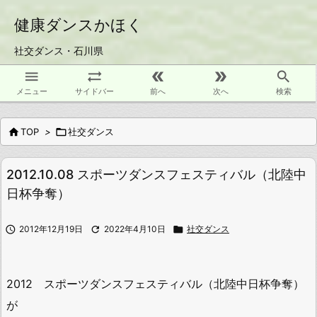
健康ダンスかほく
社交ダンス・石川県





メニュー
サイドバー
前へ
次へ
検索

TOP
>

社交ダンス
2012.10.08 スポーツダンスフェスティバル（北陸中
日杯争奪）

2012年12月19日

2022年4月10日

社交ダンス
2012 スポーツダンスフェスティバル（北陸中日杯争奪）
が