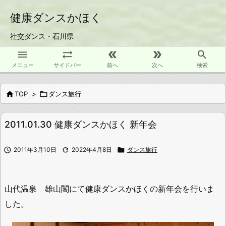
健康ダンスかほく
社交ダンス・石川県





メニュー
サイドバー
前へ
次へ
検索

TOP
>

ダンス旅行
2011.01.30 健康ダンスかほく 新年会

2011年3月10日

2022年4月8日

ダンス旅行
山代温泉 雄山閣にて健康ダンスかほくの新年会を行いま
した。